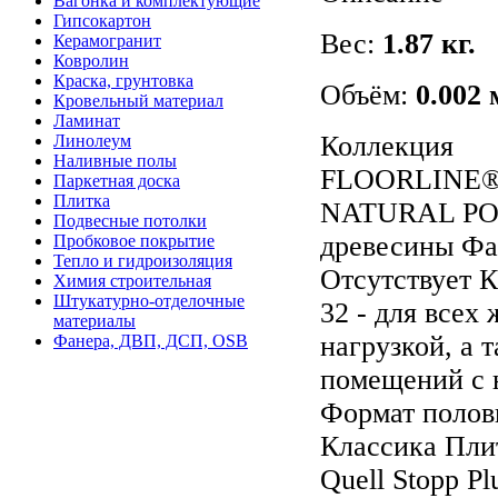
Вагонка и комплектующие
Гипсокартон
Вес:
1.87 кг.
Керамогранит
Ковролин
Краска, грунтовка
Объём:
0.002 
Кровельный материал
Ламинат
Коллекция
Линолеум
Наливные полы
FLOORLINE® 
Паркетная доска
Плитка
NATURAL PORE
Подвесные потолки
древесины Фа
Пробковое покрытие
Тепло и гидроизоляция
Отсутствует К
Химия строительная
Штукатурно-отделочные
32 - для все
материалы
нагрузкой, а
Фанера, ДВП, ДСП, OSB
помещений с н
Формат полов
Классика Пли
Quell Stopp P