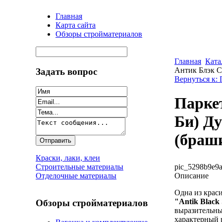
Главная
Карта сайта
Обзоры стройматериалов
Главная
Ката
Антик Блэк С
Задать вопрос
Вернуться к: 
Паркет
Би) Ду
(браш
Краски, лаки, клеи
pic_5298b9e9a
Строительные материалы
Описание
Отделочные материалы
Одна из крас
"Antik Black
Обзоры стройматериалов
выразительны
характерный 