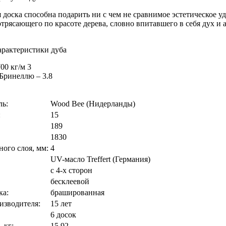
 доска способна подарить ни с чем не сравнимое эстетическое у
трясающего по красоте дерева, словно впитавшего в себя дух и 
.
арактеристики дуба
00 кг/м 3
 Бринеллю – 3.8
ль:
Wood Bee (Нидерланды)
:
15
189
1830
ого слоя, мм:
4
UV-масло Treffert (Германия)
с 4-х сторон
бесклеевой
ка:
брашированная
изводителя:
15 лет
6 досок
 кг:
15.92