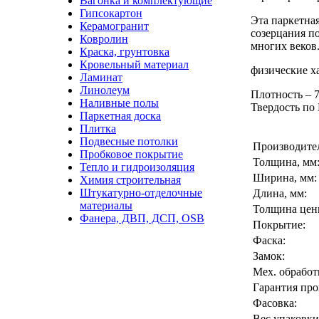
Вагонка и комплектующие
Гипсокартон
Эта паркетная
Керамогранит
созерцания по
Ковролин
многих веков
Краска, грунтовка
Кровельный материал
физические х
Ламинат
Линолеум
Плотность – 7
Наливные полы
Твердость по
Паркетная доска
Плитка
Подвесные потолки
Производите
Пробковое покрытие
Толщина, мм
Тепло и гидроизоляция
Ширина, мм:
Химия строительная
Штукатурно-отделочные
Длина, мм:
материалы
Толщина ценн
Фанера, ДВП, ДСП, OSB
Покрытие:
Фаска:
Замок:
Мех. обработ
Гарантия про
Фасовка:
Вес упаковки,