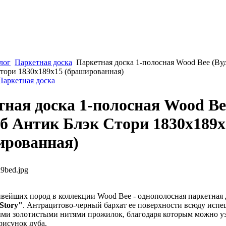
лог
Паркетная доска
Паркетная доска 1-полосная Wood Bee (Ву
тори 1830x189x15 (брашированная)
Паркетная доска
ная доска 1-полосная Wood Be
б Антик Блэк Стори 1830x189x
ированная)
9bed.jpg
ивейших пород в коллекции Wood Bee - однополосная паркетная
 Story"
. Антрацитово-черный бархат ее поверхности всюду испе
ми золотистыми нитями прожилок, благодаря которым можно у
рисунок дуба.