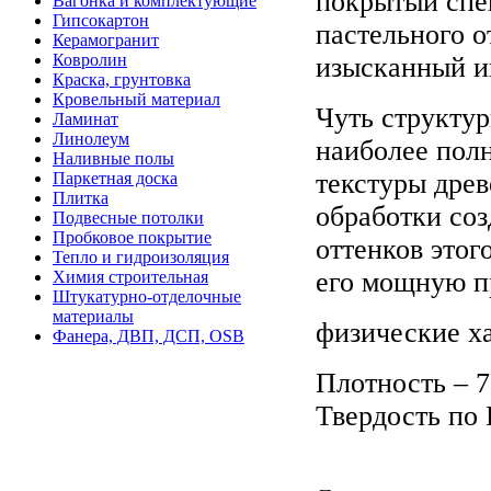
покрытый спе
Вагонка и комплектующие
Гипсокартон
пастельного о
Керамогранит
Ковролин
изысканный и
Краска, грунтовка
Кровельный материал
Чуть структу
Ламинат
Линолеум
наиболее пол
Наливные полы
текстуры дре
Паркетная доска
Плитка
обработки соз
Подвесные потолки
Пробковое покрытие
оттенков этог
Тепло и гидроизоляция
его мощную п
Химия строительная
Штукатурно-отделочные
материалы
физические х
Фанера, ДВП, ДСП, OSB
Плотность – 7
Твердость по 