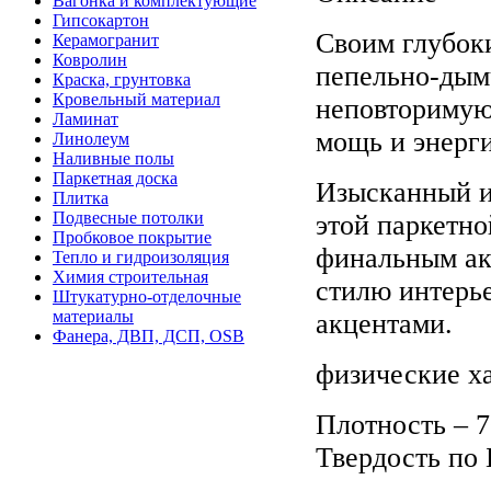
Вагонка и комплектующие
Гипсокартон
Своим глубок
Керамогранит
Ковролин
пепельно-дым
Краска, грунтовка
Кровельный материал
неповторимую
Ламинат
мощь и энерги
Линолеум
Наливные полы
Паркетная доска
Изысканный и
Плитка
Подвесные потолки
этой паркетн
Пробковое покрытие
финальным ак
Тепло и гидроизоляция
Химия строительная
стилю интерье
Штукатурно-отделочные
материалы
акцентами.
Фанера, ДВП, ДСП, OSB
физические х
Плотность – 7
Твердость по 