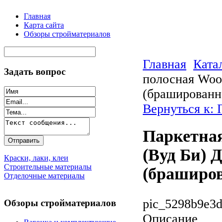
Главная
Карта сайта
Обзоры стройматериалов
Главная
Ката
Задать вопрос
полосная Woo
(брашированн
Вернуться к: 
Паркетная
(Вуд Би) 
Краски, лаки, клеи
Строительные материалы
(браширо
Отделочные материалы
pic_5298b9e3d
Обзоры стройматериалов
Описание