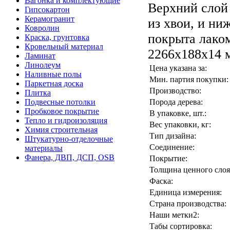
Вагонка и комплектующие
Верхний слой 
Гипсокартон
Керамогранит
из хвои, и ни
Ковролин
покрыта лаком
Краска, грунтовка
Кровельный материал
2266х188х14 
Ламинат
Линолеум
Цена указана за:
Наливные полы
Мин. партия покупки:
Паркетная доска
Производство:
Плитка
Подвесные потолки
Порода дерева:
Пробковое покрытие
В упаковке, шт.:
Тепло и гидроизоляция
Вес упаковки, кг:
Химия строительная
Тип дизайна:
Штукатурно-отделочные
Соединение:
материалы
Фанера, ДВП, ДСП, OSB
Покрытие:
Толщина ценного слоя
Фаска:
Единица измерения:
Страна производства:
Наши метки2:
Табы сортировка: