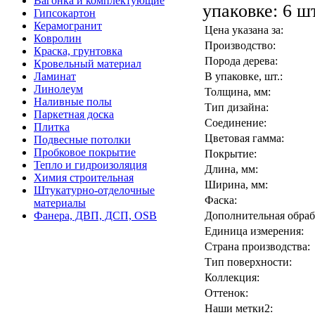
Вагонка и комплектующие
упаковке: 6 ш
Гипсокартон
Керамогранит
Цена указана за:
Ковролин
Производство:
Краска, грунтовка
Порода дерева:
Кровельный материал
Ламинат
В упаковке, шт.:
Линолеум
Толщина, мм:
Наливные полы
Тип дизайна:
Паркетная доска
Соединение:
Плитка
Цветовая гамма:
Подвесные потолки
Пробковое покрытие
Покрытие:
Тепло и гидроизоляция
Длина, мм:
Химия строительная
Ширина, мм:
Штукатурно-отделочные
Фаска:
материалы
Фанера, ДВП, ДСП, OSB
Дополнительная обраб
Единица измерения:
Страна производства:
Тип поверхности:
Коллекция:
Оттенок:
Наши метки2: