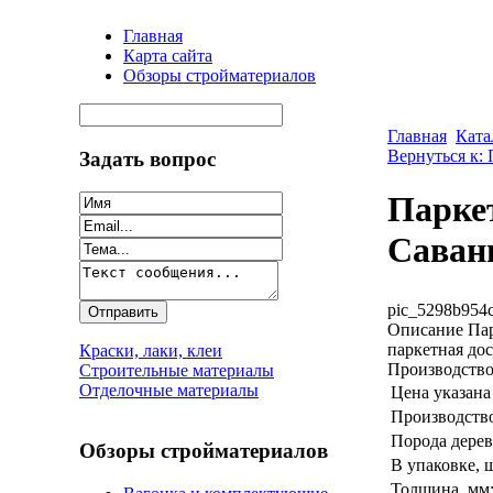
Главная
Карта сайта
Обзоры стройматериалов
Главная
Ката
Вернуться к: 
Задать вопрос
Паркет
Саван
pic_5298b954c
Описание
Пар
паркетная дос
Краски, лаки, клеи
Производство
Строительные материалы
Отделочные материалы
Цена указана 
Производств
Порода дерев
Обзоры стройматериалов
В упаковке, ш
Толщина, мм