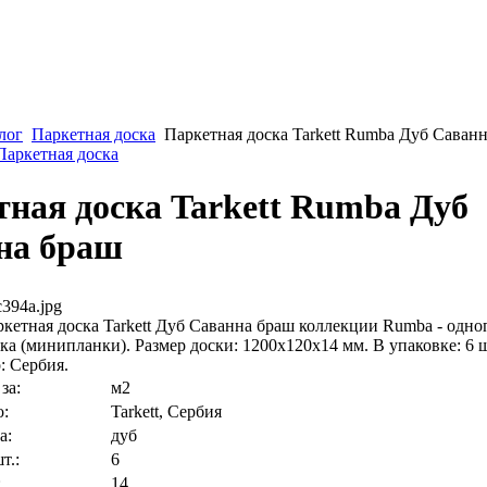
лог
Паркетная доска
Паркетная доска Tarkett Rumba Дуб Саван
Паркетная доска
ная доска Tarkett Rumba Дуб
на браш
394a.jpg
кетная доска Tarkett Дуб Саванна браш коллекции Rumba - одно
ка (минипланки). Размер доски: 1200х120х14 мм. В упаковке: 6 
: Сербия.
за:
м2
о:
Tarkett, Сербия
а:
дуб
т.:
6
:
14