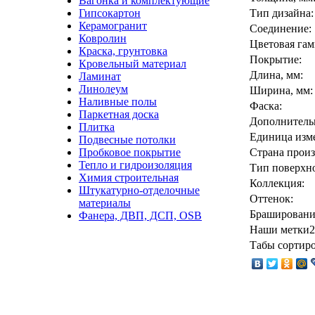
Вагонка и комплектующие
Гипсокартон
Тип дизайна:
Керамогранит
Соединение:
Ковролин
Цветовая гам
Краска, грунтовка
Покрытие:
Кровельный материал
Длина, мм:
Ламинат
Линолеум
Ширина, мм:
Наливные полы
Фаска:
Паркетная доска
Дополнительн
Плитка
Единица изм
Подвесные потолки
Пробковое покрытие
Страна произ
Тепло и гидроизоляция
Тип поверхно
Химия строительная
Коллекция:
Штукатурно-отделочные
Оттенок:
материалы
Брашировани
Фанера, ДВП, ДСП, OSB
Наши метки2
Табы сортиро