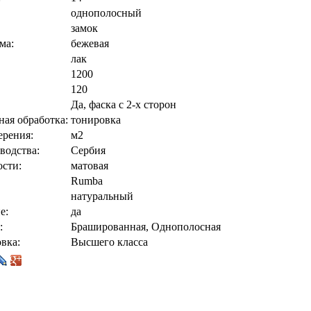
однополосный
замок
ма:
бежевая
лак
1200
120
Да, фаска с 2-х сторон
ая обработка:
тонировка
ерения:
м2
водства:
Сербия
сти:
матовая
Rumba
натуральный
е:
да
:
Брашированная, Однополосная
вка:
Высшего класса