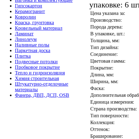
Вагонка и комплектующие
упаковке: 6 ш
Гипсокартон
Керамогранит
Цена указана за:
Ковролин
Производство:
Краска, грунтовка
Порода дерева:
Кровельный материал
Ламинат
В упаковке, шт.:
Линолеум
Толщина, мм:
Наливные полы
Тип дизайна:
Паркетная доска
Соединение:
Плитка
Цветовая гамма:
Подвесные потолки
Пробковое покрытие
Покрытие:
Тепло и гидроизоляция
Длина, мм:
Химия строительная
Ширина, мм:
Штукатурно-отделочные
Фаска:
материалы
Фанера, ДВП, ДСП, OSB
Дополнительная обраб
Единица измерения:
Страна производства:
Тип поверхности:
Коллекция:
Оттенок:
Браширование: