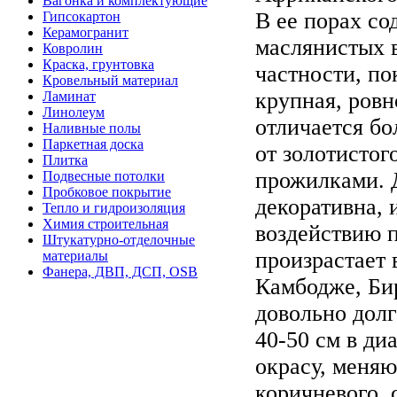
Вагонка и комплектующие
В ее порах с
Гипсокартон
Керамогранит
маслянистых в
Ковролин
Краска, грунтовка
частности, по
Кровельный материал
крупная, ров
Ламинат
Линолеум
отличается бо
Наливные полы
Паркетная доска
от золотистог
Плитка
прожилками. 
Подвесные потолки
Пробковое покрытие
декоративна, 
Тепло и гидроизоляция
Химия строительная
воздействию 
Штукатурно-отделочные
произрастает
материалы
Фанера, ДВП, ДСП, OSB
Камбодже, Бир
довольно долг
40-50 см в ди
окрасу, меняю
коричневого,