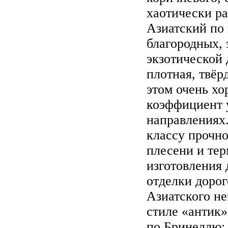
хаотически р
Азиатский по 
благородных,
экзотической
плотная, твёр
этом очень хо
коэффициент 
направлениях.
классу прочно
плесени и тер
изготовления 
отделки дорог
Азиатского не
стиле «антик»
по Бринеллю: 