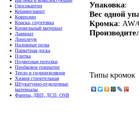
Вагонка и комплектующие
Упаковка
:
Гипсокартон
Керамогранит
Вес одной уп
Ковролин
Кромка
: AW
Краска, грунтовка
Кровельный материал
Производите
Ламинат
Линолеум
Наливные полы
Паркетная доска
Плитка
Подвесные потолки
Пробковое покрытие
Тепло и гидроизоляция
Типы кромок
Химия строительная
Штукатурно-отделочные
материалы
Фанера, ДВП, ДСП, OSB