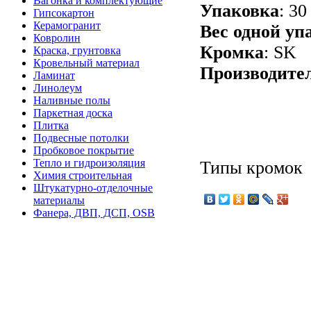
Вагонка и комплектующие
Упаковка
: 30
Гипсокартон
Керамогранит
Вес одной уп
Ковролин
Кромка
: SK
Краска, грунтовка
Кровельный материал
Производите
Ламинат
Линолеум
Наливные полы
Паркетная доска
Плитка
Подвесные потолки
Пробковое покрытие
Тепло и гидроизоляция
Типы кромок
Химия строительная
Штукатурно-отделочные
материалы
Фанера, ДВП, ДСП, OSB