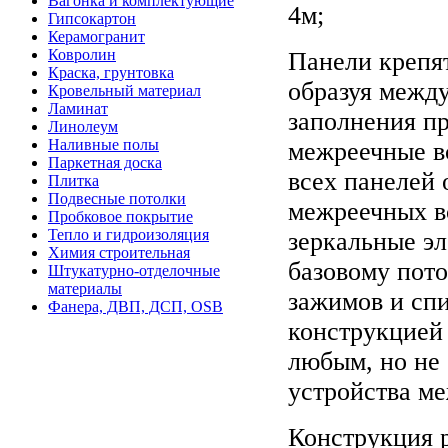
Вагонка и комплектующие
4м;
Гипсокартон
Керамогранит
Ковролин
Панели крепя
Краска, грунтовка
образуя межд
Кровельный материал
Ламинат
заполнения п
Линолеум
Наливные полы
межреечные в
Паркетная доска
всех панелей 
Плитка
Подвесные потолки
межреечных вс
Пробковое покрытие
Тепло и гидроизоляция
зеркальные эл
Химия строительная
базовому пот
Штукатурно-отделочные
материалы
зажимов и сп
Фанера, ДВП, ДСП, OSB
конструкцией 
любым, но не 
устройства ме
Конструкция р