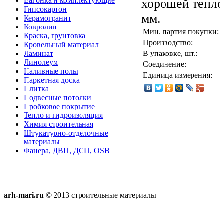
Вагонка и комплектующие
хорошей тепло
Гипсокартон
мм.
Керамогранит
Ковролин
Мин. партия покупки:
Краска, грунтовка
Производство:
Кровельный материал
Ламинат
В упаковке, шт.:
Линолеум
Соединение:
Наливные полы
Единица измерения:
Паркетная доска
Плитка
Подвесные потолки
Пробковое покрытие
Тепло и гидроизоляция
Химия строительная
Штукатурно-отделочные
материалы
Фанера, ДВП, ДСП, OSB
arh-mari.ru
© 2013 строительные материалы