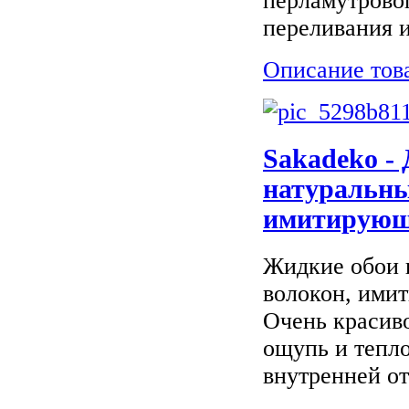
перламутрово
переливания и
Описание тов
Sakadeko -
натуральны
имитирующи
Жидкие обои 
волокон, ими
Очень красиво
ощупь и тепло
внутренней от