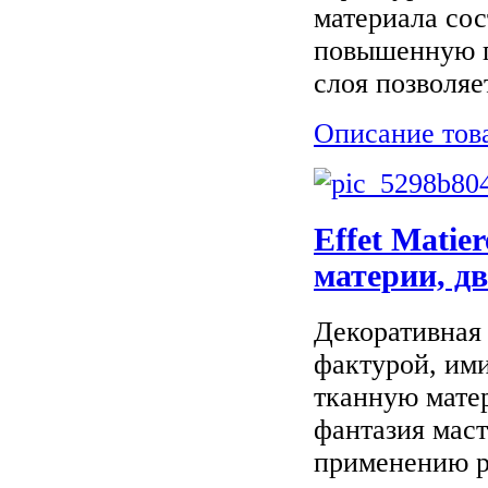
материала со
повышенную п
слоя позволяе
Описание тов
Effet Matie
материи, д
Декоративная 
фактурой, им
тканную матер
фантазия маст
применению р