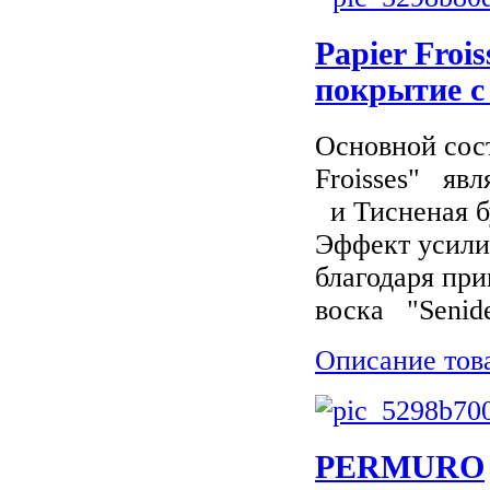
Papier Froi
покрытие с
Основной сос
Froisses" явля
и Тисненая бу
Эффект усили
благодаря пр
воска "Senidec
Описание тов
PERMURO