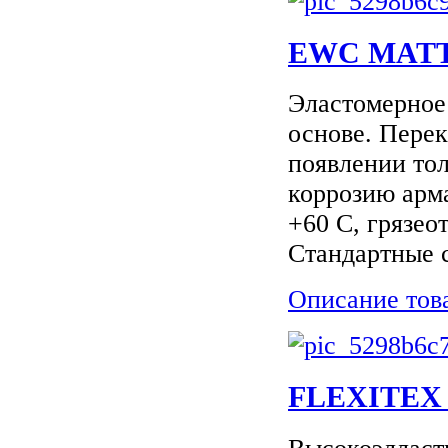
EWC MATT 
Эластомерное
основе. Пере
появлении то
коррозию арма
+60 С, грязео
Стандартные с
Описание тов
FLEXITEX