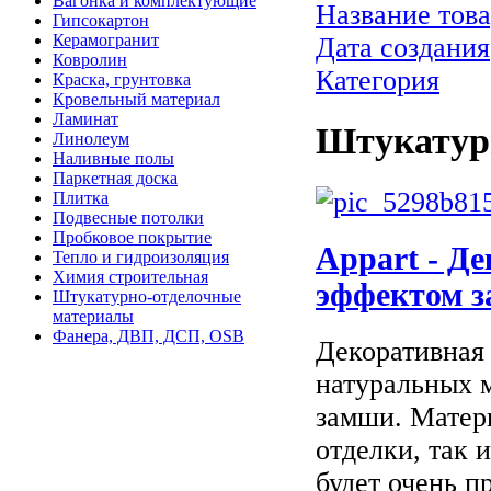
Вагонка и комплектующие
Название това
Гипсокартон
Керамогранит
Дата создания
Ковролин
Категория
Краска, грунтовка
Кровельный материал
Ламинат
Штукатур
Линолеум
Наливные полы
Паркетная доска
Плитка
Подвесные потолки
Пробковое покрытие
Appart - Д
Тепло и гидроизоляция
Химия строительная
эффектом з
Штукатурно-отделочные
материалы
Фанера, ДВП, ДСП, OSB
Декоративная 
натуральных 
замши. Матери
отделки, так 
будет очень пр