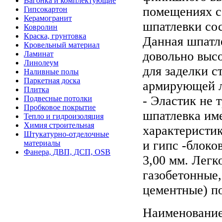
Вагонка и комплектующие
помещениях с
Гипсокартон
Керамогранит
шпатлевки сос
Ковролин
Краска, грунтовка
Данная шпатл
Кровельный материал
довольно высо
Ламинат
Линолеум
для заделки с
Наливные полы
Паркетная доска
армирующей л
Плитка
- Эластик не 
Подвесные потолки
Пробковое покрытие
шпатлевка им
Тепло и гидроизоляция
Химия строительная
характеристи
Штукатурно-отделочные
и гипс -блоко
материалы
Фанера, ДВП, ДСП, OSB
3,00 мм. Легк
газобетонные,
цементные) п
Наименование