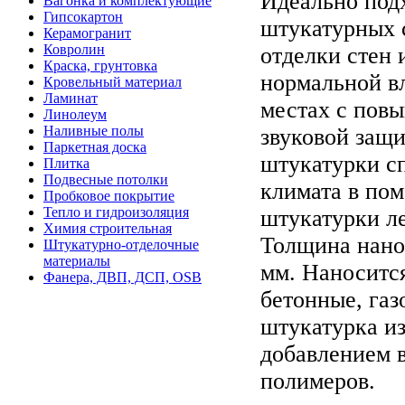
Идеально под
Вагонка и комплектующие
Гипсокартон
штукатурных 
Керамогранит
Ковролин
отделки стен 
Краска, грунтовка
нормальной в
Кровельный материал
Ламинат
местах с пов
Линолеум
Наливные полы
звуковой защ
Паркетная доска
штукатурки с
Плитка
Подвесные потолки
климата в по
Пробковое покрытие
Тепло и гидроизоляция
штукатурки ле
Химия строительная
Толщина нанос
Штукатурно-отделочные
материалы
мм. Наноситс
Фанера, ДВП, ДСП, OSB
бетонные, га
штукатурка из
добавлением 
полимеров.