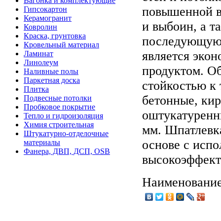
Вагонка и комплектующие
повышенной в
Гипсокартон
Керамогранит
и выбоин, а т
Ковролин
Краска, грунтовка
последующую 
Кровельный материал
является эко
Ламинат
Линолеум
продуктом. О
Наливные полы
Паркетная доска
стойкостью к
Плитка
бетонные, ки
Подвесные потолки
Пробковое покрытие
оштукатуренны
Тепло и гидроизоляция
Химия строительная
мм. Шпатлевк
Штукатурно-отделочные
основе с испо
материалы
Фанера, ДВП, ДСП, OSB
высокоэффект
Наименование