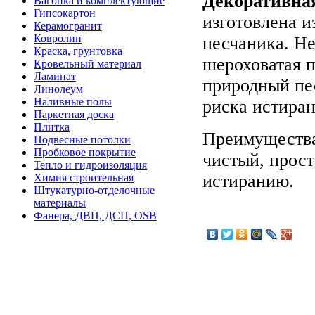
Декоративная
Вагонка и комплектующие
Гипсокартон
изготовлена и
Керамогранит
Ковролин
песчаника. Не
Краска, грунтовка
шероховатая 
Кровельный материал
Ламинат
природный пе
Линолеум
Наливные полы
риска истиран
Паркетная доска
Плитка
Преимущест
Подвесные потолки
Пробковое покрытие
чистый, прост
Тепло и гидроизоляция
истиранию.
Химия строительная
Штукатурно-отделочные
материалы
Фанера, ДВП, ДСП, OSB