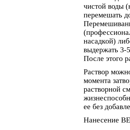
чистой воды (н
перемешать д
Перемешивани
(профессиона
насадкой) ли
выдержать 3-5
После этого р
Раствор можно
момента затв
растворной см
жизнеспособн
ее без добавл
Нанесение В