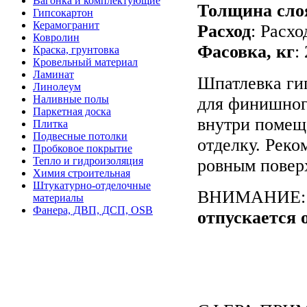
Вагонка и комплектующие
Толщина сло
Гипсокартон
Керамогранит
Расход
: Расхо
Ковролин
Фасовка, кг
:
Краска, грунтовка
Кровельный материал
Ламинат
Шпатлевка г
Линолеум
Наливные полы
для финишного
Паркетная доска
внутри помещ
Плитка
Подвесные потолки
отделку. Реко
Пробковое покрытие
Тепло и гидроизоляция
ровным повер
Химия строительная
Штукатурно-отделочные
ВНИМАНИЕ
материалы
Фанера, ДВП, ДСП, OSB
отпускается о