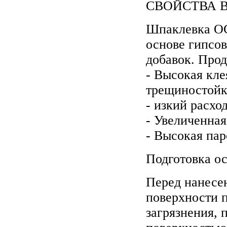
СВОЙСТВА В
Шпаклевка О
основе гипсо
добавок. Про
- Высокая кле
трещиностойк
- изкий расхо
- Увеличенная
- Высокая па
Подготовка о
Перед нанесе
поверхности п
загрязнения,