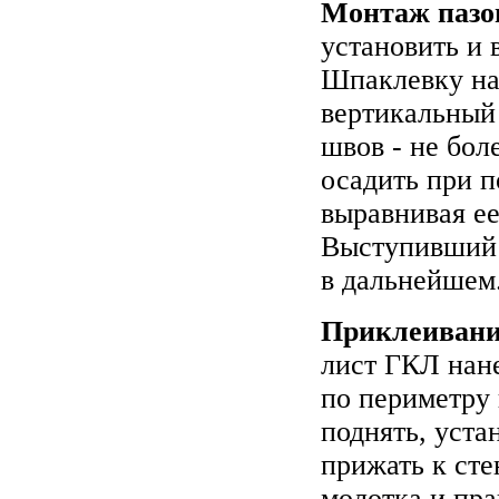
Монтаж пазо
установить и 
Шпаклевку нан
вертикальный
швов - не бо
осадить при 
выравнивая ее
Выступивший 
в дальнейшем
Приклеивани
лист ГКЛ нан
по периметру 
поднять, уста
прижать к сте
молотка и пра