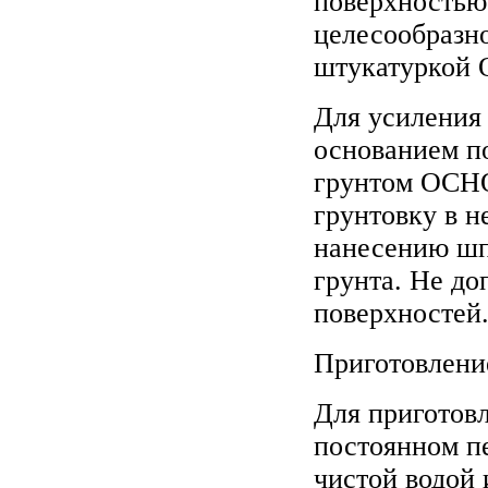
поверхностью
целесообразн
штукатуркой
Для усиления
основанием п
грунтом ОСНО
грунтовку в н
нанесению шп
грунта. Не до
поверхностей
Приготовлени
Для приготов
постоянном п
чистой водой и