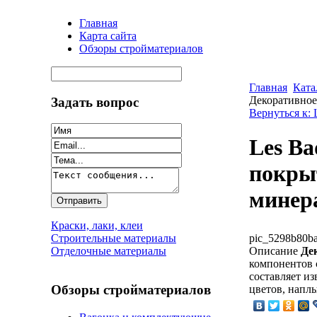
Главная
Карта сайта
Обзоры стройматериалов
Главная
Ката
Декоративное
Задать вопрос
Вернуться к:
Les Ba
покрыт
минер
Краски, лаки, клеи
pic_5298b80ba
Строительные материалы
Описание
Де
Отделочные материалы
компонентов 
составляет и
Обзоры стройматериалов
цветов, наплы