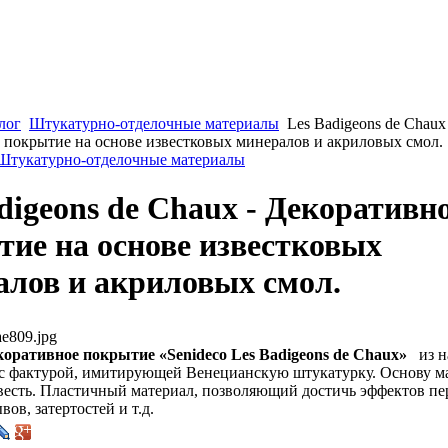
лог
Штукатурно-отделочные материалы
Les Badigeons de Chaux 
 покрытие на основе известковых минералов и акриловых смол.
 Штукатурно-отделочные материалы
digeons de Chaux - Декоративн
ие на основе известковых
алов и акриловых смол.
e809.jpg
коративное покрытие «Senideco Les Badigeons de Chaux»
из н
с фактурой, имитирующей Венецианскую штукатурку. Основу м
звесть. Пластичный материал, позволяющий достичь эффектов пе
вов, затертостей и т.д.