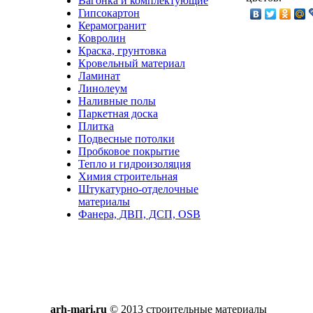
Вагонка и комплектующие
Гипсокартон
Керамогранит
Ковролин
Краска, грунтовка
Кровельный материал
Ламинат
Линолеум
Наливные полы
Паркетная доска
Плитка
Подвесные потолки
Пробковое покрытие
Тепло и гидроизоляция
Химия строительная
Штукатурно-отделочные
материалы
Фанера, ДВП, ДСП, OSB
arh-mari.ru
© 2013 строительные материалы