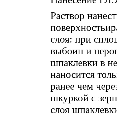
Раствор нанес
поверхностьир
слоя: при спло
выбоин и неро
шпаклевки в н
наносится тол
ранее чем чере
шкуркой с зер
слоя шпаклевк