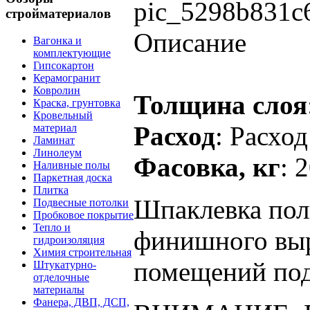
pic_5298b831c
стройматериалов
Описание
Вагонка и
комплектующие
Гипсокартон
Керамогранит
Ковролин
Толщина слоя
Краска, грунтовка
Кровельный
Расход
: Расход
материал
Ламинат
Линолеум
Фасовка, кг
: 
Наливные полы
Паркетная доска
Плитка
Шпаклевка по
Подвесные потолки
Пробковое покрытие
Тепло и
финишного выр
гидроизоляция
Химия строительная
помещений под
Штукатурно-
отделочные
материалы
Фанера, ДВП, ДСП,