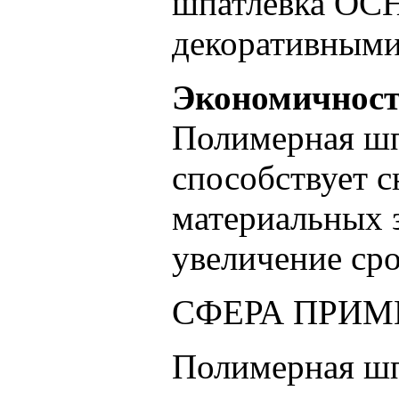
шпатлевка ОС
декоративными
Экономичнос
Полимерная ш
способствует 
материальных з
увеличение ср
СФЕРА ПРИМЕ
Полимерная ш