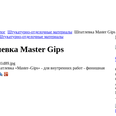
лог
Штукатурно-отделочные материалы
Шпатлевка Master Gips
 Штукатурно-отделочные материалы
евка Master Gips
1d89.jpg
тлевка «Master–Gips» - для внутренних работ - финишная