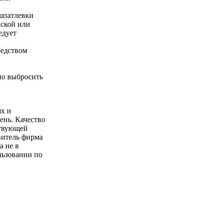
шпатлевки
аской или
едует
редством
но выбросить
ях и
ень. Качество
ствующей
витель фирма
а не в
льзовании по