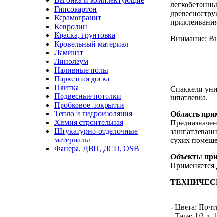
Вагонка и комплектующие
легкобетонны
Гипсокартон
древесностру
Керамогранит
приклеивания
Ковролин
Краска, грунтовка
Внимание: Вн
Кровельный материал
Ламинат
Линолеум
Наливные полы
Паркетная доска
Плитка
Спаккели унив
Подвесные потолки
шпатлевка.
Пробковое покрытие
Тепло и гидроизоляция
Область при
Химия строительная
Предназначен
Штукатурно-отделочные
зашпатлеванн
материалы
сухих помеще
Фанера, ДВП, ДСП, OSB
Объекты пр
Применяется 
ТЕХНИЧЕС
- Цвета: Почт
- Тара: 1/2 л, 1