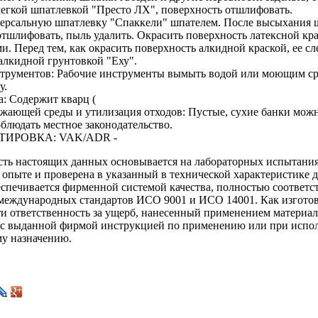
легкой шпатлевкой "Престо ЛХ", поверхность отшлифовать.
ерсальную шпатлевку "Спаккели" шпателем. После высыхания 
отшлифовать, пыль удалить. Окрасить поверхность латексной кр
и. Перед тем, как окрасить поверхность алкидной краской, ее сл
 алкидной грунтовкой "Еху".
струментов: Рабочие инструменты вымыть водой или моющим с
у.
а: Содержит кварц (
ужающей среды и утилизация отходов: Пустые, сухие банки мож
облюдать местное законодательство.
ТИРОВКА: VAK/ADR -
сть настоящих данных основывается на лабораторных испытани
 опыте и проверена в указанный в технической характеристике д
еспечивается фирменной системой качества, полностью соответ
международных стандартов ИСО 9001 и ИСО 14001. Как изгото
ти ответственность за ущерб, нанесенный применением материал
 с выданной фирмой инструкцией по применению или при испо
у назначению.