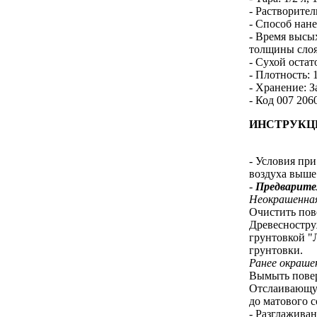
- Растворител
- Способ нан
- Время высых
толщины слоя
- Сухой остат
- Плотность: 1
- Хранение: З
- Код 007 206
ИНСТРУКЦ
- Условия пр
воздуха выше
-
Предварите
Неокрашенная
Очистить пов
Древесностру
грунтовкой "
грунтовки.
Ранее окраше
Вымыть повер
Отслаивающую
до матового 
- Разглаживан