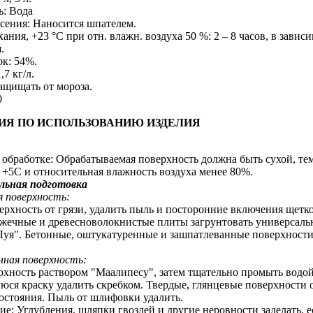
ь: Вода
есения: Наносится шпателем.
ания, +23 °C при отн. влажн. воздуха 50 %: 2 – 8 часов, в завис
.
ок: 54%.
,7 кг/л.
ащищать от мороза.
0
ИЯ ПО ИСПОЛЬЗОВАНИЮ ИЗДЕЛИЯ
и обработке: Обрабатываемая поверхность должна быть сухой, те
 +5С и относительная влажность воздуха менее 80%.
льная подготовка
 поверхность:
ерхность от грязи, удалить пыль и посторонние включения щетк
жечные и древесноволокнистые плиты загрунтовать универсаль
Луя". Бетонные, оштукатуренные и зашпатлеванные поверхности
нная поверхность:
хность раствором "Маалипесу", затем тщательно промыть водой
ся краску удалить скребком. Твердые, глянцевые поверхности
состояния. Пыль от шлифовки удалить.
ие: Углубления, шляпки гвоздей и другие неровности заделать, 