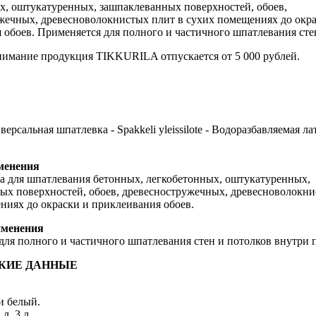
х, оштукатуренных, зашпаклеванных поверхностей, обоев,
жечных, древесноволокнистых плит в сухих помещениях до окра
 обоев. Применяется для полного и частичного шпатлевания сте
имание продукция TIKKURILA отпускается от 5 000 рублей.
ерсальная шпатлевка - Spakkeli yleissilote - Водоразбавляемая ла
менения
а для шпатлевания бетонных, легкобетонных, оштукатуренных,
ых поверхностей, обоев, древесностружечных, древесноволокни
ниях до окраски и приклеивания обоев.
именения
для полного и частичного шпатлевания стен и потолков внутри
КИЕ ДАННЫЕ
и белый.
 л, 3 л.