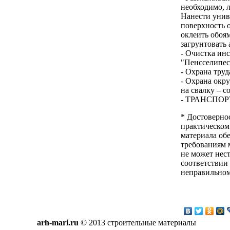
необходимо, 
Нанести унив
поверхность 
оклеить обоям
загрунтовать
- Очистка ин
"Пенсселипес
- Охрана труд
- Охрана окр
на свалку – с
- ТРАНСПОР
* Достоверно
практическом
материала об
требованиям 
не может нес
соответствии
неправильном
arh-mari.ru
© 2013 строительные материалы