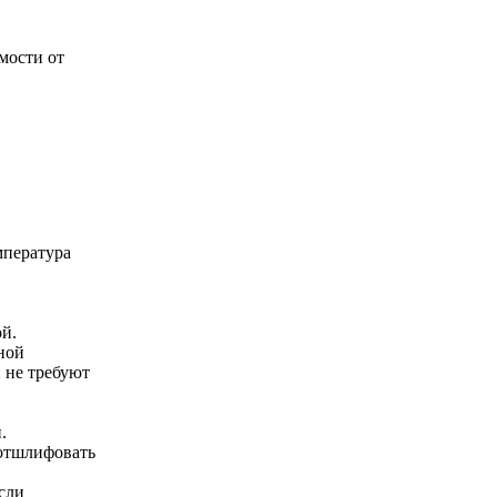
имости от
мпература
ой.
ной
 не требуют
.
 отшлифовать
если