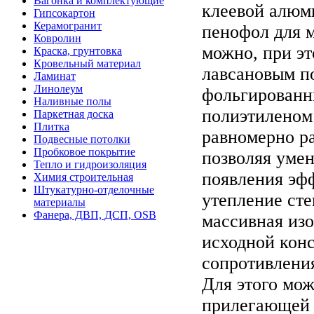
Вагонка и комплектующие
клеевой алюм
Гипсокартон
Керамогранит
пенофол для 
Ковролин
можно, при эт
Краска, грунтовка
Кровельный материал
лавсановым п
Ламинат
Линолеум
фольгированн
Наливные полы
полиэтиленом 
Паркетная доска
Плитка
равномерно ра
Подвесные потолки
Пробковое покрытие
позволяя уме
Тепло и гидроизоляция
появления э
Химия строительная
Штукатурно-отделочные
утепление ст
материалы
Фанера, ДВП, ДСП, OSB
массивная из
исходной кон
сопротивления
Для этого мож
прилегающей 