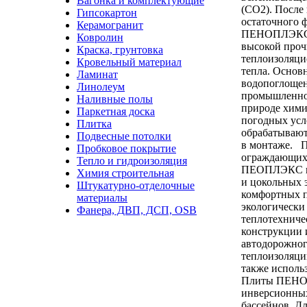
Вагонка и комплектующие
(СО2). После
Гипсокартон
остаточного 
Керамогранит
ПЕНОПЛЭКС о
Ковролин
высокой про
Краска, грунтовка
теплоизоляци
Кровельный материал
тепла. Основ
Ламинат
водопоглощен
Линолеум
промышленно
Наливные полы
природе хими
Паркетная доска
погодных усл
Плитка
обрабатывают
Подвесные потолки
в монтаже. П
Пробковое покрытие
ограждающих 
Тепло и гидроизоляция
ПЕОПЛЭКС на
Химия строительная
и цокольных 
Штукатурно-отделочные
комфортных 
материалы
экологически
Фанера, ДВП, ДСП, OSB
теплотехниче
конструкции 
автодорожног
теплоизоляц
также исполь
Плиты ПЕНОП
инверсионных
бассейнов. Д