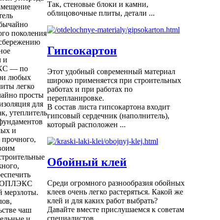
Так, стеновые блоки и камни,
замещение
облицовочные плиты, детали ...
тель
обычайно
го поколения
 сбережению
Гипсокартон
ное
 и
КС — по
Этот удобный современный материал
при любых
широко применяется при строительных
литы легко
работах и при работах по
чайно просты
перепланировке.
золяция для
В состав листа гипсокартона входит
к, утеплитель
гипсовый сердечник (наполнитель),
фундаментов
который расположен ...
лых и
 прочного,
своим
строительные
Обойный клей
жного,
еспечить
Среди огромного разнообразия обойных
ПЕНОПЛЭКС
клеев очень легко растеряться. Какой же
ной мерзлоты.
клей и для каких работ выбрать?
ов,
Давайте вместе прислушаемся к советам
ьстве чаш
специалистов.
тельные и