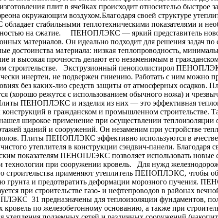
 изготовления плит в ячейках происходит относительо быстрое 
фреона окружающим воздухом.Благодаря своей структуре утепли
бладает стабильными теплотехническими показателями и не
чностью на сжатие. ПЕНОПЛЭКС — яркий представитель ново
онных материалов. Он идеально подходит для решения задач по
ные достоинства материала: низкая теплопроводность, минималь
ие и высокая прочность делают его незаменимым в гражданском
м строительстве. Экструзионный пенополистирол ПЕНОПЛЭ
чески инертен, не подвержен гниению. Работать с ним можно 
овиях без каких-лио средств защиты от атмосферных осадков. П
ся (хорошо режутся с использованием обычного ножа) и чрезвы
литы ПЕНОПЛЭКС и изделия из них — это эффективная теплои
конструкций в гражданском и промышленном строительстве. Та
шел широкое применение при осуществлении теплоизоляции 
этажей зданий и сооружений. Он незаменим при устройстве теп
полов. Плиты ПЕНОПЛЭКС эффективно используются в ачестве
 чистого утеплителя в конструкции сэндвич-панели. Благодаря 
ским показателям ПЕНОПЛЭКС позволяет использовать новые 
и технологии при сооружении кровель. Для нужд железнодоро
о строительства применяют утеплитель ПЕНОПЛЭКС, чтобы об
ию грунта и предотвратить деформации морозного пучения. 
зуется при строительстве газо- и нефтепроводов в районах веч
ЛЭКС 31 предназначены для теплоизоляции фундаментов, пол
 кровель по железобетонному основанию, а также при строител
ля утепления подземных сетей и различных сооружений (накопи