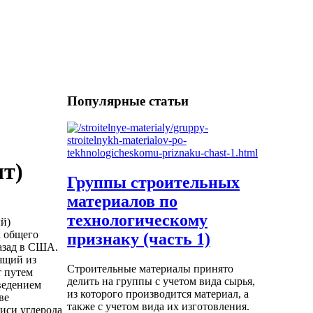
Популярные статьи
шт)
Группы строительных
материалов по
технологическому
й)
а общего
признаку (часть 1)
назад в США.
ящий из
Строительные материалы принято
т путем
делить на группы с учетом вида сырья,
ведением
из которого производится материал, а
ве
также с учетом вида их изготовления.
иси углерода