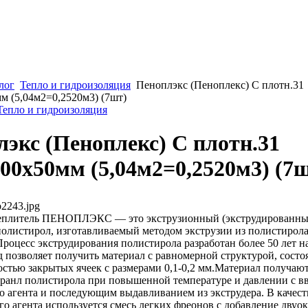
лог
Тепло и гидроизоляция
Пеноплэкс (Пеноплекс) С плотн.31
м (5,04м2=0,2520м3) (7шт)
 Тепло и гидроизоляция
экс (Пеноплекс) С плотн.31
00х50мм (5,04м2=0,2520м3) (7
2243.jpg
плитель ПЕНОПЛЭКС — это экструзионный (экструдированны
олистирол, изготавливаемый методом экструзии из полистирол
Процесс экструдирования полистирола разработан более 50 лет 
 позволяет получить материал с равномерной структурой, состо
остью закрытых ячеек с размерами 0,1-0,2 мм.Материал получаю
ранл полистирола при повышенной температуре и давлении с в
 агента и последующим выдавливанием из экструдера. В качест
о агента используется смесь легких фреонов с добавление двуок