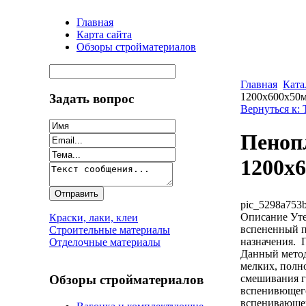
Главная
Карта сайта
Обзоры стройматериалов
Главная
Ката
1200х600х50м
Задать вопрос
Вернуться к:
Пенопл
1200х6
pic_5298a753b
Описание
Уте
Краски, лаки, клеи
вспененный п
Строительные материалы
назначения. 
Отделочные материалы
Данный метод
мелких, полн
смешивания г
Обзоры стройматериалов
вспенивющего
вспенивающег