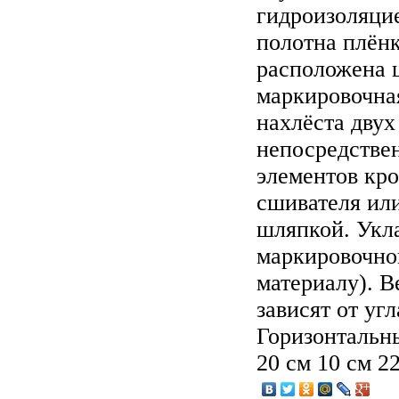
гидроизоляци
полотна плёнк
расположена ц
маркировочная
нахлёста двух
непосредствен
элементов кр
сшивателя ил
шляпкой. Укла
маркировочной
материалу). В
зависят от уг
Горизонтальн
20 см 10 см 22