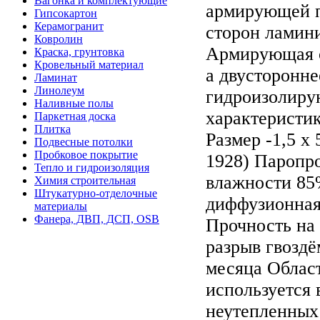
Вагонка и комплектующие
армирующей п
Гипсокартон
Керамогранит
сторон ламин
Ковролин
Армирующая с
Краска, грунтовка
Кровельный материал
а двусторонн
Ламинат
Линолеум
гидроизолиру
Наливные полы
характеристик
Паркетная доска
Плитка
Размер -1,5 х
Подвесные потолки
Пробковое покрытие
1928) Паропро
Тепло и гидроизоляция
влажности 85
Химия строительная
Штукатурно-отделочные
диффузионная 
материалы
Фанера, ДВП, ДСП, OSB
Прочность на 
разрыв гвоздё
месяца Облас
используется 
неутепленных 